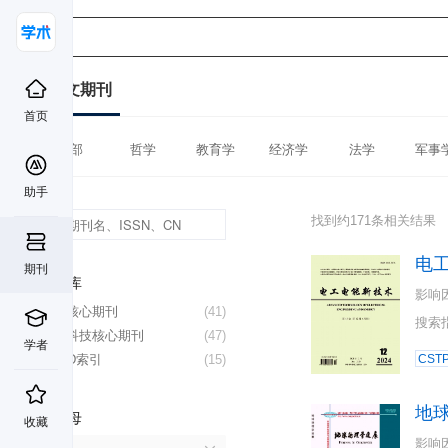
中文期刊
首页
全部
哲学
教育学
经济学
法学
军事
助手
找到约171条相关结果
电
期刊
数据库
影响
北大核心期刊
(41)
搜索
中国科技核心期刊
(47)
学者
CSCD索引
(15)
CST
地
首字母
收藏
影响