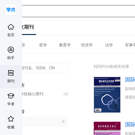
中文期刊
首页
全部
哲学
教育学
经济学
法学
军事
助手
找到约14条相关结果
国
期刊
数据库
影响
中国科技核心期刊
(4)
搜索
学者
首字母
G
国
收藏
影响