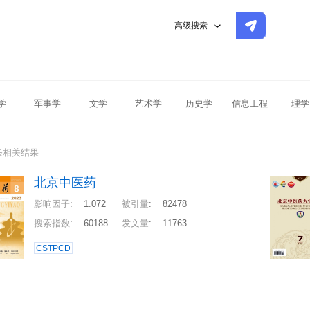
高级搜索
学
军事学
文学
艺术学
历史学
信息工程
理学
条相关结果
北京中医药
影响因子
:
1.072
被引量
:
82478
搜索指数
:
60188
发文量
:
11763
CSTPCD