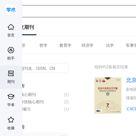
中文期刊
首页
全部
哲学
教育学
经济学
法学
军事
助手
找到约2条相关结果
北
期刊
数据库
影响
北大核心期刊
(1)
搜索
中国科技核心期刊
(2)
学者
CSCD索引
(1)
CSC
首字母
收藏