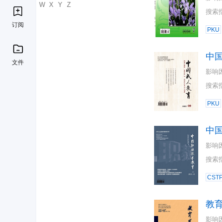
U
V
W
X
Y
Z
搜索
订阅
PKU
中
文件
影响
搜索
PKU
中
影响
搜索
CST
教
影响