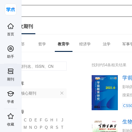
中文期刊
首页
全部
哲学
教育学
经济学
法学
军事
助手
找到约54条相关结果
学
期刊
数据库
影响
北大核心期刊
搜索
学者
CSSC
首字母
A
B
C
D
E
F
G
H
I
J
生
收藏
K
L
M
N
O
P
Q
R
S
T
影响