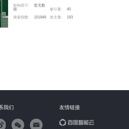
影响因子
:
暂无数
据
被引量
:
40
搜索指数
:
101949
发文量
:
193
系我们
友情链接