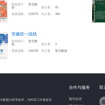
影响因子
:
暂无数
据
被引量
:
45
搜索指数
:
103076
发文量
:
384
安徽统一战线
影响因子
:
暂无数
据
被引量
:
3
搜索指数
:
104159
发文量
:
暂无数据
合作与服务
联
期刊合作
大数据分析等技术，为科研工作者提供