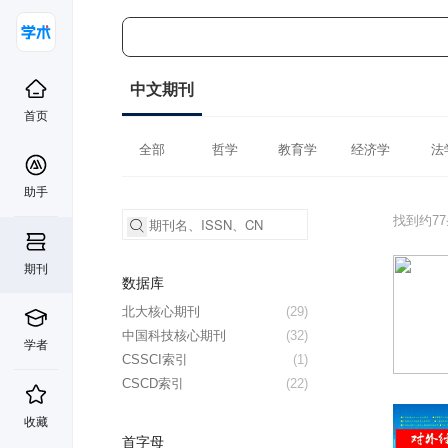
中文期刊
首页
全部
哲学
教育学
经济学
法
助手
找到约7
期刊
数据库
北大核心期刊
(29)
中国科技核心期刊
(32)
学者
CSSCI索引
(1)
CSCD索引
(22)
收藏
首字母