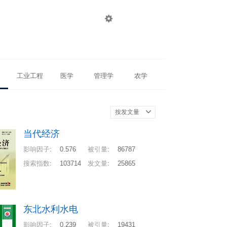

登录
注册
工业工程
医学
管理学
农学
按发文量
当代经济
影响因子
:
0.576
被引量
:
86787
搜索指数
:
103714
发文量
:
25865
东北水利水电
影响因子
:
0.239
被引量
:
19431