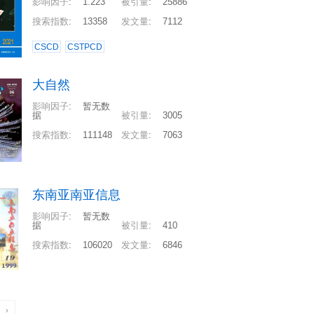
影响因子
:
1.223
被引量
:
25886
搜索指数
:
13358
发文量
:
7112
CSCD
CSTPCD
大自然
影响因子
:
暂无数
据
被引量
:
3005
搜索指数
:
111148
发文量
:
7063
东南亚南亚信息
影响因子
:
暂无数
据
被引量
:
410
搜索指数
:
106020
发文量
:
6846
