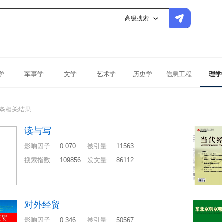
高级搜索
学
军事学
文学
艺术学
历史学
信息工程
理学
7条相关结果
读与写
影响因子
:
0.070
被引量
:
11563
搜索指数
:
109856
发文量
:
86112
对外经贸
影响因子
:
0.346
被引量
:
50567