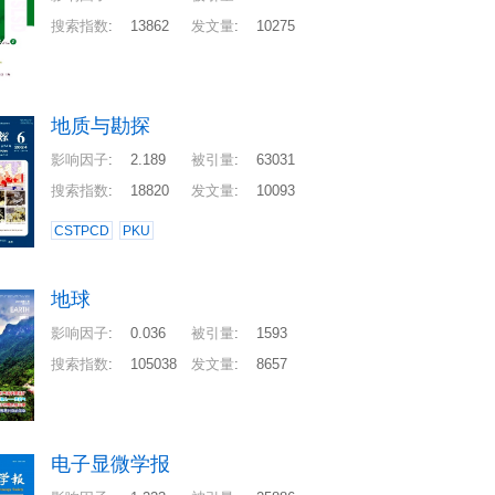
搜索指数
:
13862
发文量
:
10275
地质与勘探
影响因子
:
2.189
被引量
:
63031
搜索指数
:
18820
发文量
:
10093
CSTPCD
PKU
地球
影响因子
:
0.036
被引量
:
1593
搜索指数
:
105038
发文量
:
8657
电子显微学报