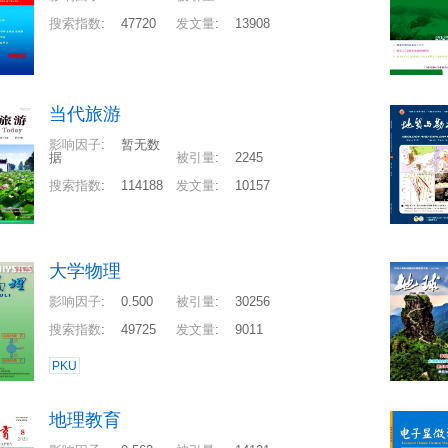
搜索指数
:
47720
发文量
:
13908
当代旅游
影响因子
:
暂无数
据
被引量
:
2245
搜索指数
:
114188
发文量
:
10157
大学物理
影响因子
:
0.500
被引量
:
30256
搜索指数
:
49725
发文量
:
9011
PKU
地理教育