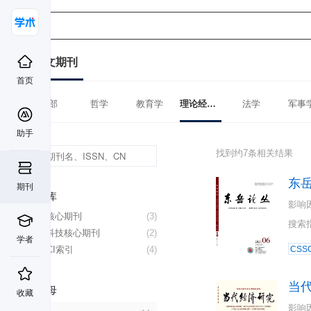
中文期刊
首页
全部
哲学
教育学
理论经济学
法学
军事
助手
找到约7条相关结果
东
期刊
数据库
影响
北大核心期刊
(3)
搜索
中国科技核心期刊
(2)
学者
CSSCI索引
(4)
CSSC
当
首字母
收藏
影响