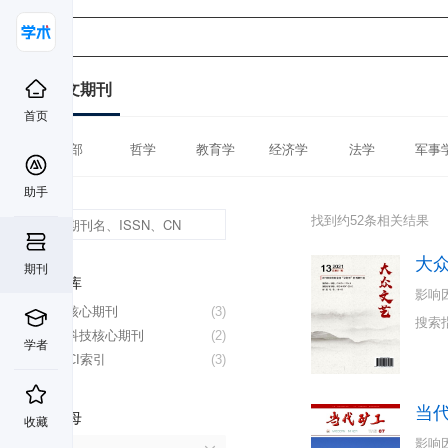
中文期刊
首页
全部
哲学
教育学
经济学
法学
军事
助手
找到约52条相关结果
大
期刊
数据库
影响
北大核心期刊
(3)
搜索
中国科技核心期刊
(2)
学者
CSSCI索引
(3)
当
首字母
收藏
影响