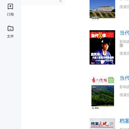
D
搜索
订阅
当
文件
影响
据
搜索
当
影响
搜索
档