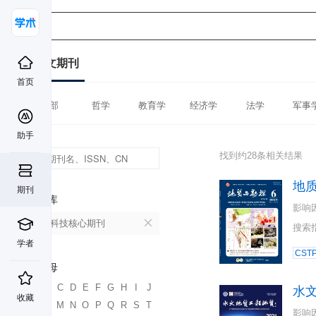
中文期刊
首页
全部
哲学
教育学
经济学
法学
军事
助手
找到约28条相关结果
地
期刊
数据库
影响
中国科技核心期刊
搜索
学者
CST
首字母
A
B
C
D
E
F
G
H
I
J
水
收藏
K
L
M
N
O
P
Q
R
S
T
影响