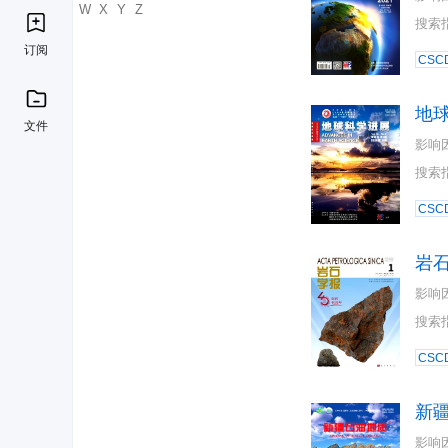
U
V
W
X
Y
Z
搜索
订阅
CSC
地
文件
影响
搜索
CSC
岩
影响
搜索
CSC
新
影响