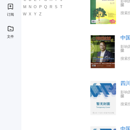
影响
据
K
L
M
N
O
P
Q
R
S
T
搜索
U
V
W
X
Y
Z
订阅
文件
中
影响
据
搜索
四
影响
据
搜索
中