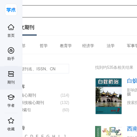
中文期刊
首页
全部
哲学
教育学
经济学
法学
军事
助手
找到约535条相关结果
白
期刊
数据库
影响
据
北大核心期刊
(114)
中国科技核心期刊
(132)
搜索
学者
CSCD索引
(60)
首字母
西
收藏
A
B
C
D
E
F
G
H
I
J