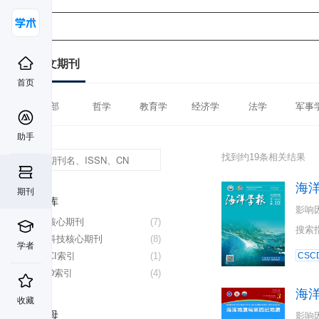
中文期刊
首页
全部
哲学
教育学
经济学
法学
军事
助手
找到约19条相关结果
海
期刊
数据库
影响
北大核心期刊
(7)
搜索
中国科技核心期刊
(8)
学者
CSSCI索引
(1)
CSC
CSCD索引
(4)
海
收藏
首字母
影响