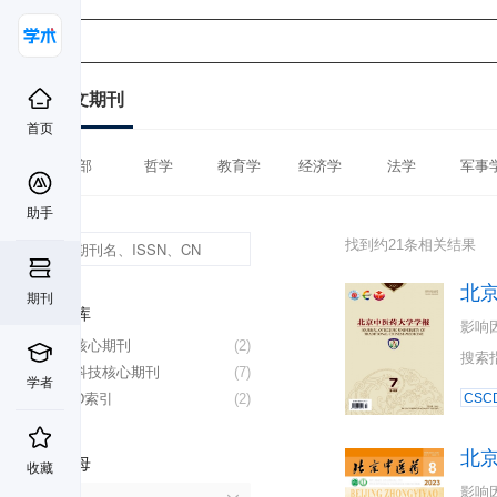
中文期刊
首页
全部
哲学
教育学
经济学
法学
军事
助手
找到约21条相关结果
北
期刊
数据库
影响
北大核心期刊
(2)
搜索
中国科技核心期刊
(7)
学者
CSCD索引
(2)
CSC
北
首字母
收藏
影响