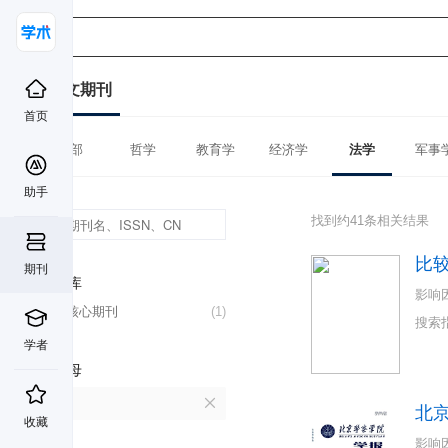
中文期刊
首页
全部
哲学
教育学
经济学
法学
军事
助手
找到约41条相关结果
比
期刊
数据库
影响
北大核心期刊
(1)
搜索
学者
首字母
B
北
收藏
影响