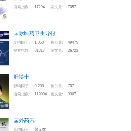
搜索指数
:
17294
发文量
:
7057
国际医药卫生导报
影响因子
:
1.050
被引量
:
49475
搜索指数
:
81817
发文量
:
26723
肝博士
影响因子
:
0.200
被引量
:
707
搜索指数
:
119004
发文量
:
3307
国外药讯
影响因子
:
暂无数