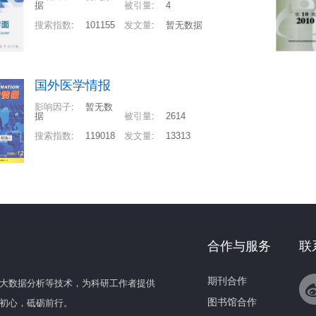
据
被引量
:
4
搜索指数
:
101155
发文量
:
暂无数据
国外医学情报
影响因子
:
暂无数
据
被引量
:
2614
搜索指数
:
119018
发文量
:
13313
合作与服务
联
期刊合作
大数据分析等技术，为科研工作者提供
图书馆合作
初心，砥砺前行。