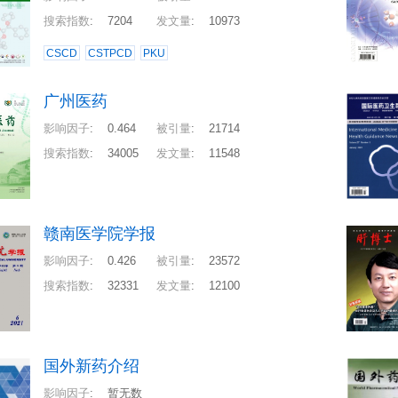
搜索指数
:
7204
发文量
:
10973
CSCD
CSTPCD
PKU
广州医药
影响因子
:
0.464
被引量
:
21714
搜索指数
:
34005
发文量
:
11548
赣南医学院学报
影响因子
:
0.426
被引量
:
23572
搜索指数
:
32331
发文量
:
12100
国外新药介绍
影响因子
:
暂无数