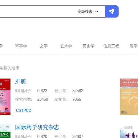
高级搜索
学
军事学
文学
艺术学
历史学
信息工程
理学
1条相关结果
肝脏
影响因子
:
0.622
被引量
:
32582
搜索指数
:
23450
发文量
:
7066
CSTPCD
国际药学研究杂志
影响因子
:
0.820
被引量
:
32907