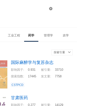

登录
注册
工业工程
药学
管理学
农学
按被引量
国际麻醉学与复苏杂志
影响因子
:
0.931
被引量
:
33710
搜索指数
:
17445
发文量
:
7758
CSTPCD
甘肃医药
影响因子
:
0.277
被引量
:
14129