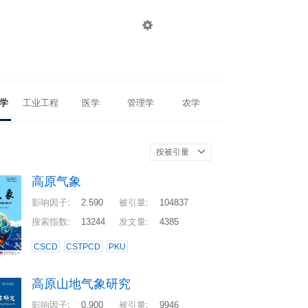

登录
注册
学
工业工程
医学
管理学
农学
按被引量
高原气象
影响因子
:
2.590
被引量
:
104837
搜索指数
:
13244
发文量
:
4385
CSCD
CSTPCD
PKU
高原山地气象研究
影响因子
:
0.900
被引量
:
9946