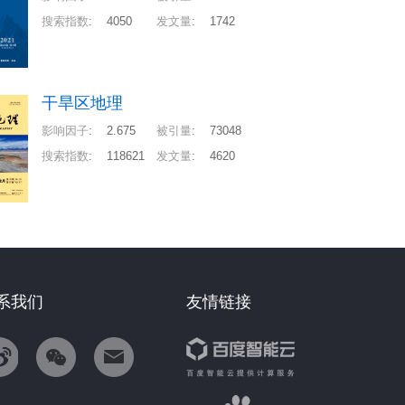
搜索指数
:
4050
发文量
:
1742
干旱区地理
影响因子
:
2.675
被引量
:
73048
搜索指数
:
118621
发文量
:
4620
系我们
友情链接