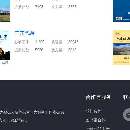
搜索指数
:
7198
发文量
:
2372
广东气象
影响因子
:
1.200
被引量
:
20943
搜索指数
:
5938
发文量
:
3013
合作与服务
联
期刊合作
大数据分析等技术，为科研工作者提供
图书馆合作
初心，砥砺前行。
下载产品手册