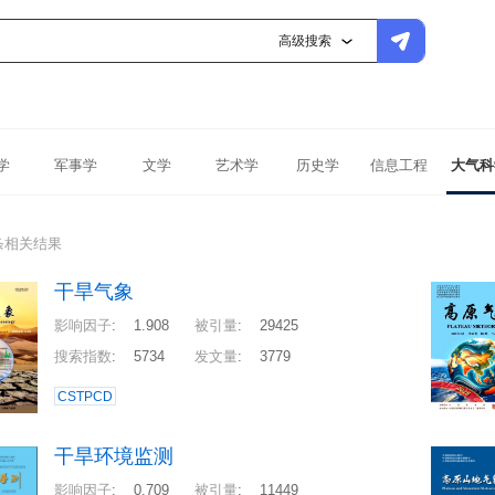
高级搜索
学
军事学
文学
艺术学
历史学
信息工程
大气科
条相关结果
干旱气象
影响因子
:
1.908
被引量
:
29425
搜索指数
:
5734
发文量
:
3779
CSTPCD
干旱环境监测
影响因子
:
0.709
被引量
:
11449