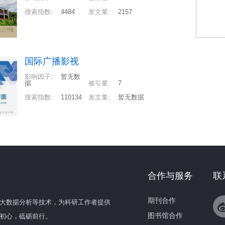
搜索指数
:
4484
发文量
:
2157
国际广播影视
影响因子
:
暂无数
据
被引量
:
7
搜索指数
:
110134
发文量
:
暂无数据
合作与服务
联
期刊合作
大数据分析等技术，为科研工作者提供
图书馆合作
初心，砥砺前行。