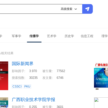
高级搜索
学
军事学
传播学
艺术学
历史学
信息工程
理学
条相关结果
国际新闻界
影响因子
:
3.970
被引量
:
77562
搜索指数
:
30235
发文量
:
6746
CSSCI
PKU
广西职业技术学院学报
影响因子
:
0.255
被引量
:
3601