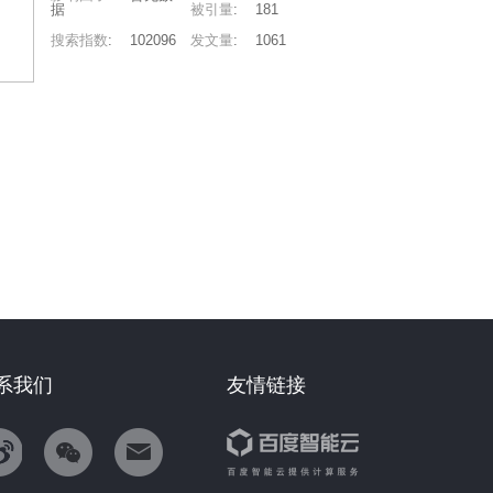
据
被引量
:
181
搜索指数
:
102096
发文量
:
1061
系我们
友情链接