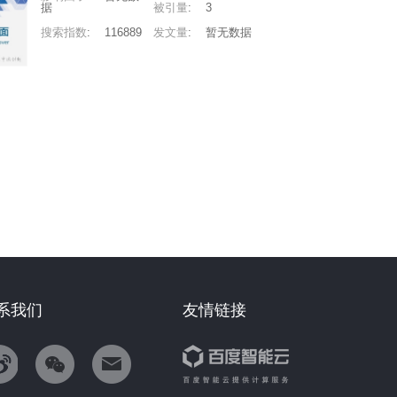
据
被引量
:
3
搜索指数
:
116889
发文量
:
暂无数据
系我们
友情链接