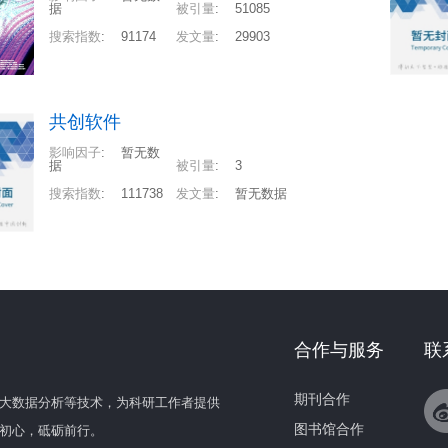
据
被引量
:
51085
搜索指数
:
91174
发文量
:
29903
共创软件
影响因子
:
暂无数
据
被引量
:
3
搜索指数
:
111738
发文量
:
暂无数据
合作与服务
联
期刊合作
大数据分析等技术，为科研工作者提供
图书馆合作
初心，砥砺前行。