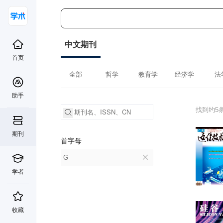
中文期刊
首页
全部
哲学
教育学
经济学
法
助手
找到约5
期刊
首字母
G
学者
收藏