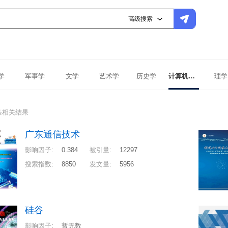
高级搜索
学
军事学
文学
艺术学
历史学
计算机科学与技术
理学
条相关结果
广东通信技术
影响因子
:
0.384
被引量
:
12297
搜索指数
:
8850
发文量
:
5956
硅谷
影响因子
:
暂无数