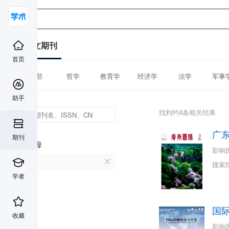
中文期刊
首页
全部
哲学
教育学
经济学
法学
军事
助手
找到约4条相关结果
广
期刊
首字母
影响
G
搜索
学者
国
收藏
影响