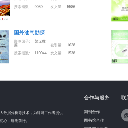
搜索指数
:
9030
发文量
:
5586
国外油气勘探
影响因子
:
暂无数
据
被引量
:
1628
搜索指数
:
110044
发文量
:
1538
合作与服务
联
期刊合作
大数据分析等技术，为科研工作者提供
图书馆合作
初心，砥砺前行。