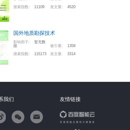
搜索指数
:
11109
发文量
:
4520
国外地质勘探技术
影响因子
:
暂无数
据
被引量
:
1358
搜索指数
:
115173
发文量
:
3314
系我们
友情链接