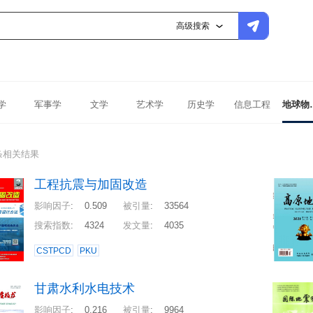
高级搜索
学
军事学
文学
艺术学
历史学
信息工程
地球
条相关结果
工程抗震与加固改造
影响因子
:
0.509
被引量
:
33564
搜索指数
:
4324
发文量
:
4035
CSTPCD
PKU
甘肃水利水电技术
影响因子
:
0.216
被引量
:
9964