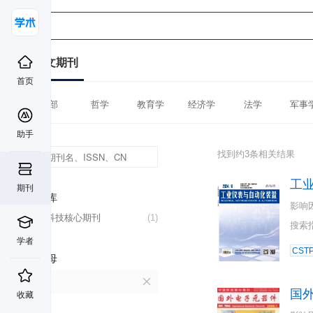
中文期刊
首页
全部
哲学
教育学
经济学
法学
军事
助手
找到约3条相关结果
工
期刊
数据库
影响
中国科技核心期刊
(1)
搜索
学者
CST
首字母
G
国
收藏