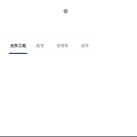

登录
注册
光学工程
医学
管理学
农学