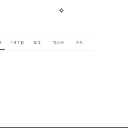

登录
注册
学
工业工程
医学
管理学
农学