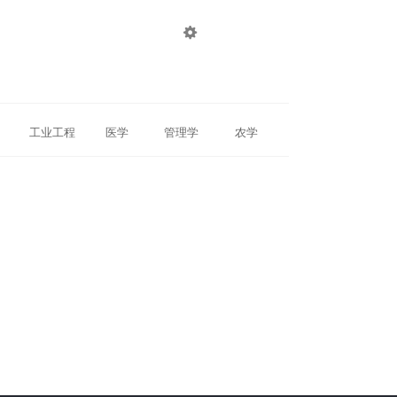

登录
注册
工业工程
医学
管理学
农学