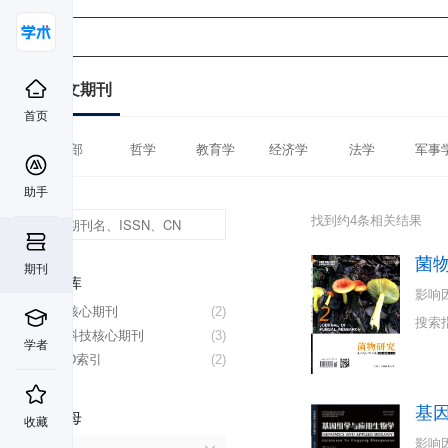
中文期刊
首页
全部
哲学
教育学
经济学
法学
军事
助手
找到约4条相关结果
菌
期刊
数据库
影响
北大核心期刊
(2)
搜索
中国科技核心期刊
(3)
学者
CSCD索引
(2)
基
首字母
收藏
影响