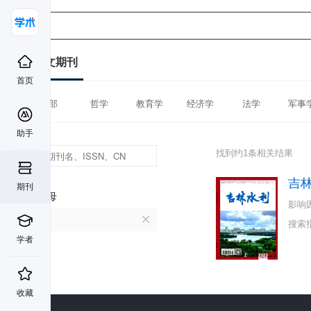
中文期刊
首页
全部
哲学
教育学
经济学
法学
军事
助手
找到约1条相关结果
吉
期刊
首字母
影响
J
搜索
学者
收藏