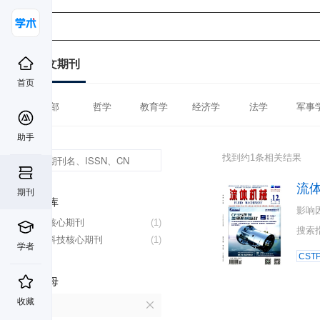
中文期刊
首页
全部
哲学
教育学
经济学
法学
军事
助手
找到约1条相关结果
流
期刊
数据库
影响
北大核心期刊
(1)
搜索
中国科技核心期刊
(1)
学者
CST
首字母
收藏
L