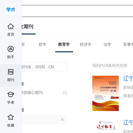
中文期刊
首页
全部
哲学
教育学
经济学
法学
军事
助手
找到约18条相关结果
辽
期刊
数据库
影响
中国科技核心期刊
(1)
搜索
学者
首字母
L
辽
收藏
影响