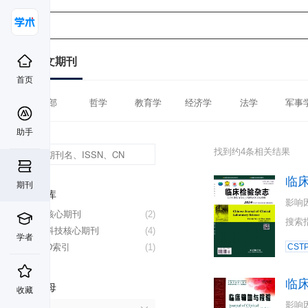
中文期刊
首页
全部
哲学
教育学
经济学
法学
军事
助手
找到约4条相关结果
临
期刊
数据库
影响
北大核心期刊
(2)
搜索
中国科技核心期刊
(4)
学者
CSCD索引
(1)
CST
临
首字母
收藏
影响