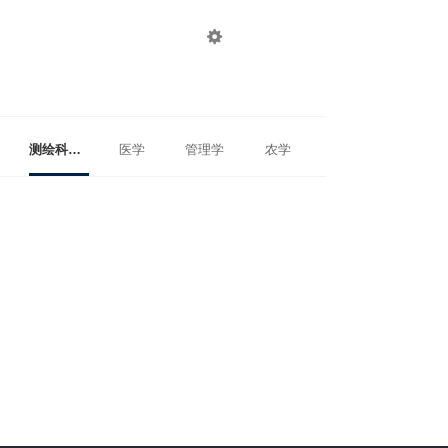

登录
注册
测绘科学与技术
医学
管理学
农学