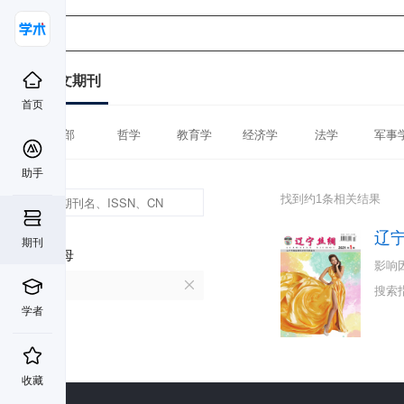
中文期刊
首页
全部
哲学
教育学
经济学
法学
军事
助手
找到约1条相关结果
辽
期刊
首字母
影响
L
搜索
学者
收藏