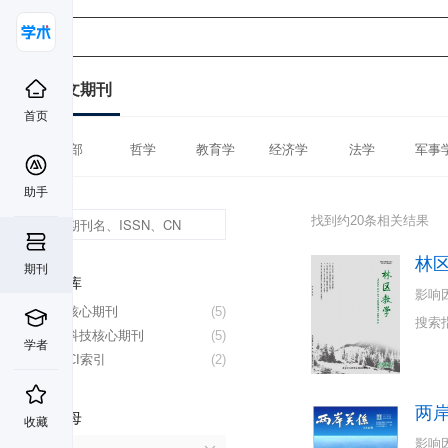
中文期刊
首页
全部
哲学
教育学
经济学
法学
军事
助手
找到约20条相关结果
林
期刊
数据库
影响
北大核心期刊
(5)
搜索
中国科技核心期刊
(5)
学者
CSSCI索引
(2)
两
首字母
收藏
影响