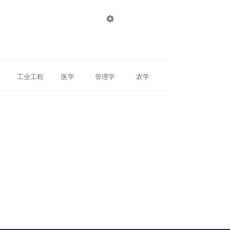

登录
注册
工业工程
医学
管理学
农学