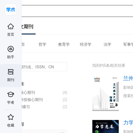
中文期刊
首页
全部
哲学
教育学
经济学
法学
军事
助手
找到约5条相关结果
兰
期刊
数据库
影响
北大核心期刊
(4)
搜索
中国科技核心期刊
(2)
学者
CSCD索引
(2)
力
首字母
收藏
影响