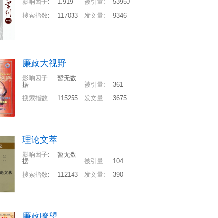
影响因子
:
1.919
被引量
:
53950
搜索指数
:
117033
发文量
:
9346
廉政大视野
影响因子
:
暂无数
据
被引量
:
361
搜索指数
:
115255
发文量
:
3675
理论文萃
影响因子
:
暂无数
据
被引量
:
104
搜索指数
:
112143
发文量
:
390
廉政瞭望