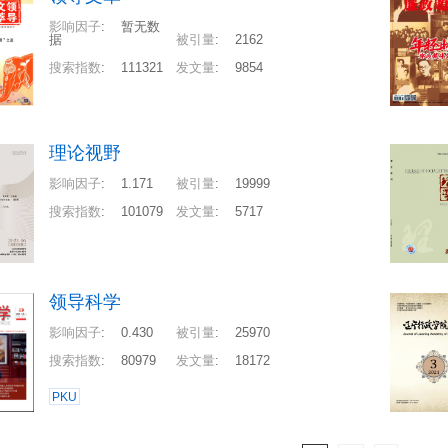
影响因子
:
暂无数
据
被引量
:
2162
搜索指数
:
111321
发文量
:
9854
理论视野
影响因子
:
1.171
被引量
:
19999
搜索指数
:
101079
发文量
:
5717
领导科学
影响因子
:
0.430
被引量
:
25970
搜索指数
:
80979
发文量
:
18172
PKU