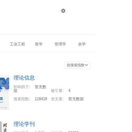

登录
注册
工业工程
医学
管理学
农学
按搜索指数
理论信息
影响因子
:
暂无数
据
被引量
:
4
搜索指数
:
118418
发文量
:
暂无数据
理论学刊