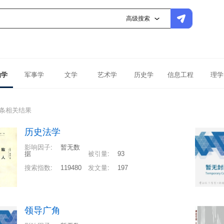
高级搜索
治学
军事学
文学
艺术学
历史学
信息工程
理学
0条相关结果
历史法学
影响因子
:
暂无数
据
被引量
:
93
搜索指数
:
119480
发文量
:
197
领导广角