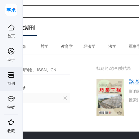
中文期刊
首页
全部
哲学
教育学
经济学
法学
军事
助手
找到约2条相关结果
路
期刊
首字母
影响
L
搜索
学者
收藏