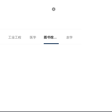

登录
注册
工业工程
医学
图书馆、情报与档案管理
农学