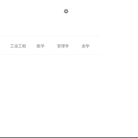

登录
注册
工业工程
医学
管理学
农学