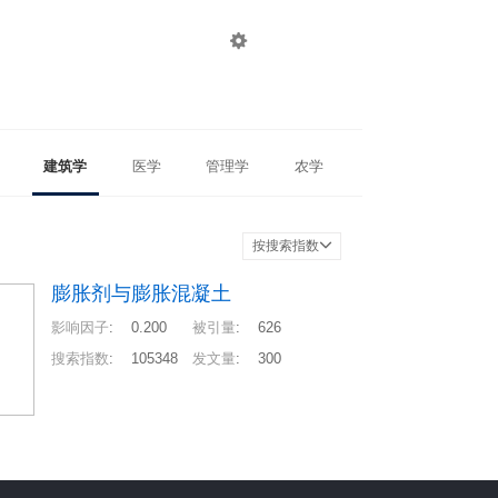

登录
注册
建筑学
医学
管理学
农学
按搜索指数
膨胀剂与膨胀混凝土
影响因子
:
0.200
被引量
:
626
搜索指数
:
105348
发文量
:
300