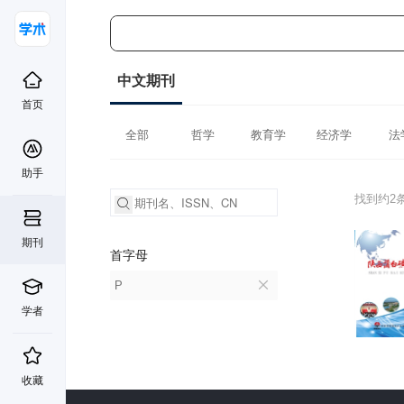
中文期刊
首页
全部
哲学
教育学
经济学
法
助手
找到约2
期刊
首字母
P
学者
收藏