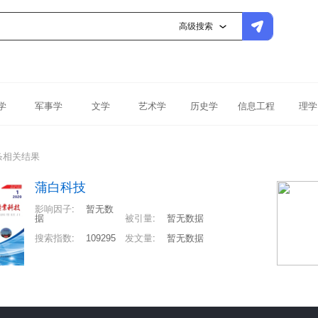
高级搜索
学
军事学
文学
艺术学
历史学
信息工程
理学
条相关结果
蒲白科技
影响因子
:
暂无数
据
被引量
:
暂无数据
搜索指数
:
109295
发文量
:
暂无数据