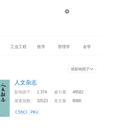

登录
注册
工业工程
医学
管理学
农学
按影响因子
人文杂志
影响因子
:
1.374
被引量
:
48582
搜索指数
:
32523
发文量
:
8080
CSSCI
PKU