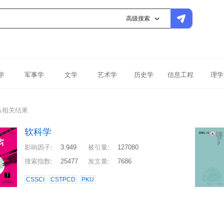
高级搜索
学
军事学
文学
艺术学
历史学
信息工程
理学
条相关结果
软科学
影响因子
:
3.949
被引量
:
127080
搜索指数
:
25477
发文量
:
7686
CSSCI
CSTPCD
PKU