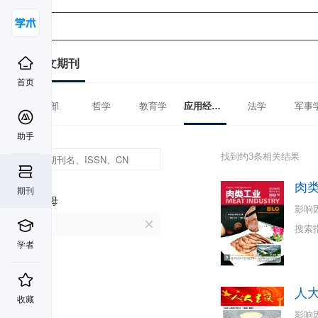
中文期刊
首页
全部
哲学
教育学
应用经济学
法学
军事
助手
找到约3条相关结果
肉
期刊
首字母
影响
R
搜索
学者
人
收藏
影响