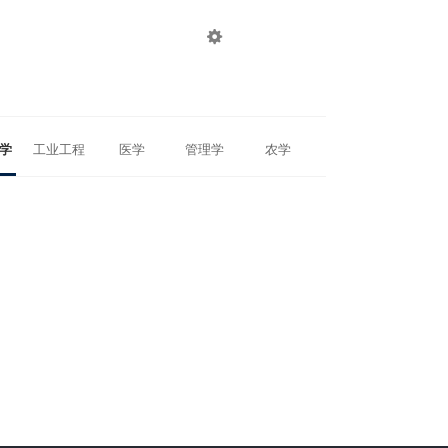

登录
注册
学
工业工程
医学
管理学
农学