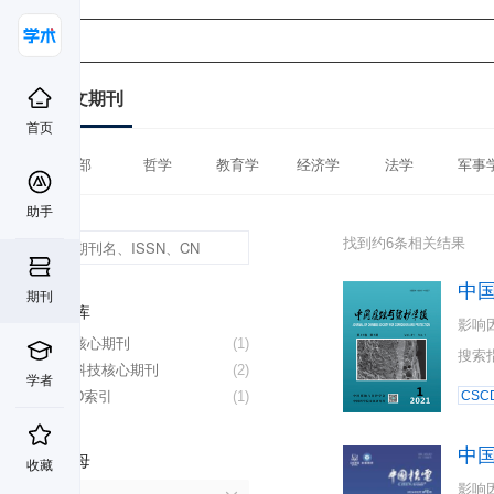
中文期刊
首页
全部
哲学
教育学
经济学
法学
军事
助手
找到约6条相关结果
中
期刊
数据库
影响
北大核心期刊
(1)
搜索
中国科技核心期刊
(2)
学者
CSCD索引
(1)
CSC
中
首字母
收藏
影响