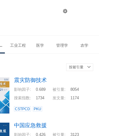

登录
注册
物理学
工业工程
医学
管理学
农学
按被引量
震灾防御技术
影响因子
:
0.689
被引量
:
8054
搜索指数
:
1734
发文量
:
1174
CSTPCD
PKU
中国应急救援
影响因子
:
0.426
被引量
:
3123