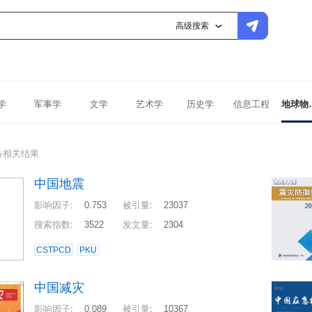
高级搜索
学
军事学
文学
艺术学
历史学
信息工程
地球
条相关结果
中国地震
影响因子
:
0.753
被引量
:
23037
搜索指数
:
3522
发文量
:
2304
CSTPCD
PKU
中国减灾
影响因子
:
0.089
被引量
:
10367