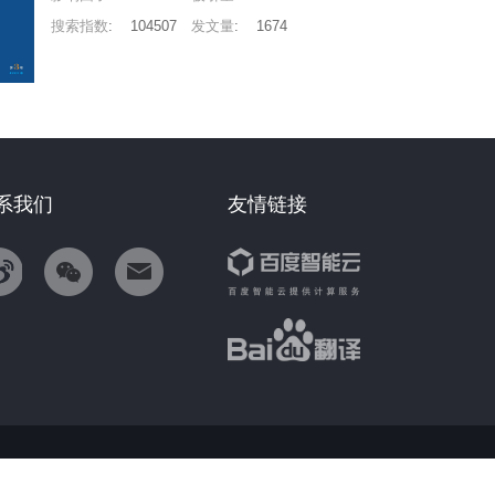
搜索指数
:
104507
发文量
:
1674
系我们
友情链接