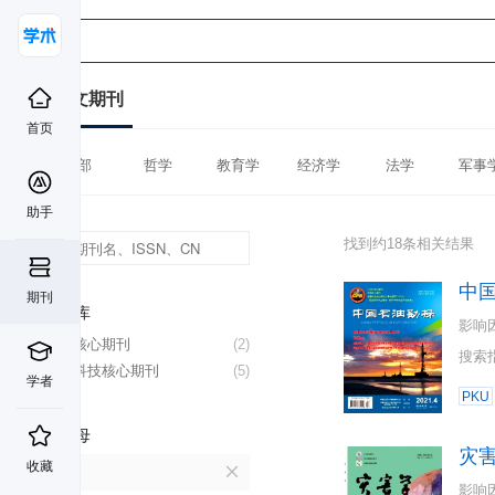
中文期刊
首页
全部
哲学
教育学
经济学
法学
军事
助手
找到约18条相关结果
中
期刊
数据库
影响
北大核心期刊
(2)
搜索
中国科技核心期刊
(5)
学者
PKU
首字母
灾
收藏
Z
影响