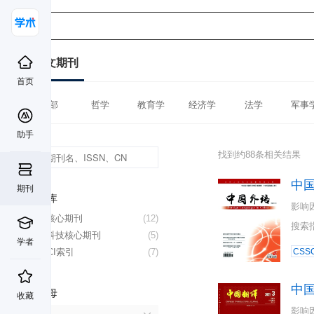
中文期刊
首页
全部
哲学
教育学
经济学
法学
军事
助手
找到约88条相关结果
中
期刊
数据库
影响
北大核心期刊
(12)
搜索
中国科技核心期刊
(5)
学者
CSSCI索引
(7)
CSSC
中
首字母
收藏
影响