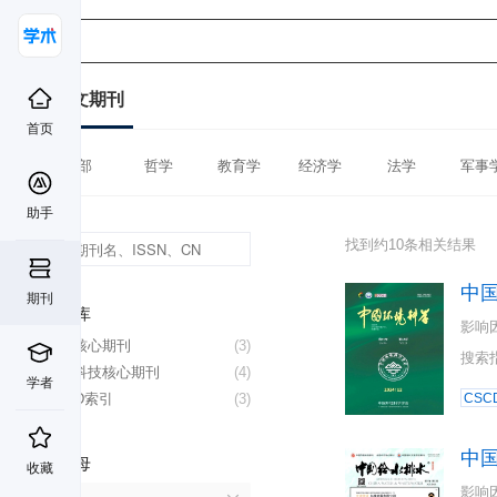
中文期刊
首页
全部
哲学
教育学
经济学
法学
军事
助手
找到约10条相关结果
中
期刊
数据库
影响
北大核心期刊
(3)
搜索
中国科技核心期刊
(4)
学者
CSCD索引
(3)
CSC
中
首字母
收藏
影响