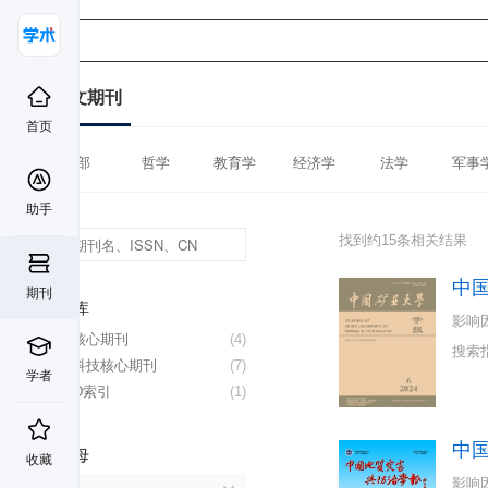
中文期刊
首页
全部
哲学
教育学
经济学
法学
军事
助手
找到约15条相关结果
中
期刊
数据库
影响
北大核心期刊
(4)
搜索
中国科技核心期刊
(7)
学者
CSCD索引
(1)
中
首字母
收藏
影响