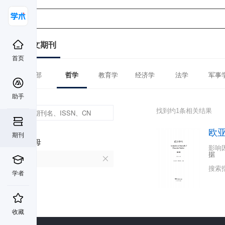
中文期刊
首页
全部
哲学
教育学
经济学
法学
军事
助手
找到约1条相关结果
欧
期刊
首字母
影响
据
O
搜索
学者
收藏