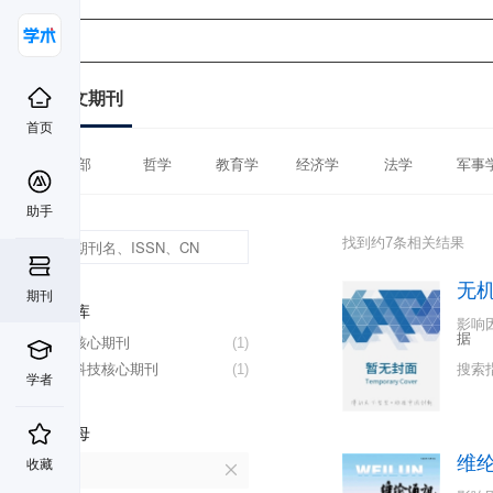
中文期刊
首页
全部
哲学
教育学
经济学
法学
军事
助手
找到约7条相关结果
无
期刊
数据库
影响
据
北大核心期刊
(1)
中国科技核心期刊
(1)
搜索
学者
首字母
维
收藏
W